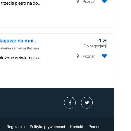
Poznań
Zamienię mieszkanie 40 m kw. dwa pokoje, trzecie piętro na domek jednoro...
kojowe na mni...
-1 zł
Do negocjacji
zkania zamienię Poznań
Poznań
Przedmiotem ogłoszenia jest mieszkanie położone w świetnej lokalizacji w...
a
Regulamin
Polityka prywatności
Kontakt
Pomoc