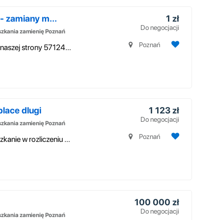
- zamiany m...
1 zł
Do negocjacji
zkania zamienię Poznań
Poznań
Zamień mieszkanie na mniejsze z dopłatą z naszej strony 571243479
place dlugi
1 123 zł
Do negocjacji
zkania zamienię Poznań
Poznań
zamienie mieszkanie splace dlugi dam mieszkanie w rozliczeniu 571243479
100 000 zł
Do negocjacji
zkania zamienię Poznań