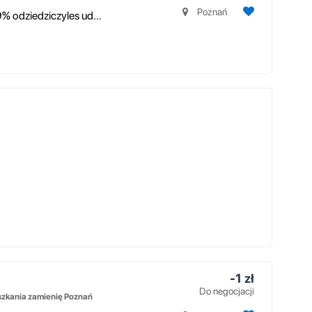
Poznań
Kupię mieszkanie, dom - udziały od 1 do 99% odziedziczyles udzialy i chc...
-1 zł
Do negocjacji
zkania zamienię Poznań