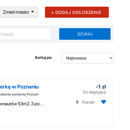
Zmień miasto
+ DODAJ OGŁOSZENIE
SZUKAJ
Sortuj po:
lerkę w Poznaniu
-1 zł
Do negocjacji
zkania zamienię Poznań
Poznań
Atrakcyjne mieszkanie Poznań na os. Kosmonautów 53m2, 3 pokoje,kuchnia, ...