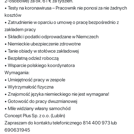
2-osobowe) za ok. 61 € za tydzień.
• Testy na koronawirusa – Pracownik nie ponosi za nie żadnych
kosztów
• Zatrudnienie w oparciu o umowę o pracę bezpośrednio z
zakładem pracy
• Składki i podatki odprowadzane w Niemczech
• Niemieckie ubezpieczenie zdrowotne
• Tanie obiady w stołówce zakładowej
• Bezpłatną odzież roboczą
• Wsparcie polskiego koordynatora
Wymagania:
• Umiejętność pracy w zespole
• Wytrzymałość fizyczna
• Znajomość języka niemieckiego nie jest wymagana!
• Gotowość do pracy dwuzmianowej
• Mile widziany własny samochód
Concept Plus Sp. z o.o. (Lublin)
Zapraszam do kontaktu telefonicznego 814 400 973 lub
690631945