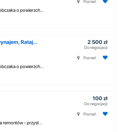
Poznań
Bezpośrednio mieszkanie na ul. Andrzeja Sobczaka o powierzchni 34 m². ...
najem, Rataj...
2 500 zł
Do negocjacji
Poznań
Bezpośrednio mieszkanie na ul. Andrzeja Sobczaka o powierzchni 34 m². ...
100 zł
Do negocjacji
Poznań
- zarządzanie i obsługa najmu - koordynacja remontów - przystosowanie do...