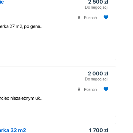
ie
2 500 zł
Do negocjacji
Poznań
Atrakcyjnie położona na os. Przyjaźni kawalerka 27 m2, po generalnym rem...
2 000 zł
Do negocjacji
Poznań
Polecam 2-pokojowe mieszkanie po remoncieo niezależnym układzie pomiesz...
erka 32 m2
1 700 zł