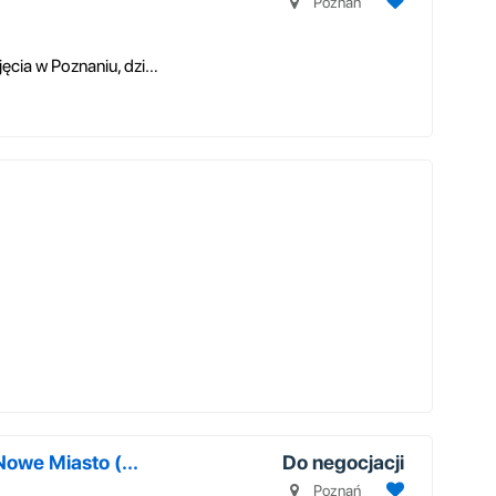
Poznań
Posiadam mieszkanie (kawalerkę) do wynajęcia w Poznaniu, dzielnica Nowe ...
owe Miasto (...
Do negocjacji
Poznań