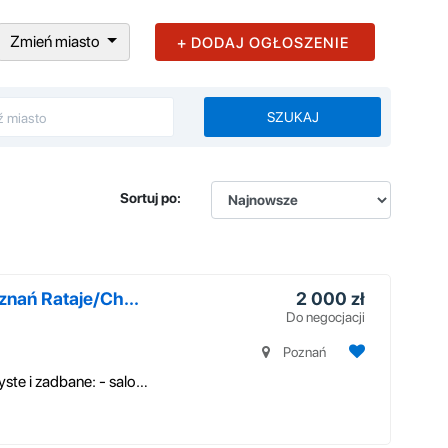
Zmień miasto
+ DODAJ OGŁOSZENIE
SZUKAJ
Sortuj po:
nań Rataje/Ch...
2 000 zł
Do negocjacji
Poznań
Mieszkanie w pełni umeblowane, bardzo czyste i zadbane: - salon: sofa r...