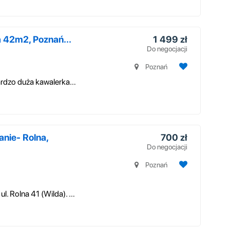
 42m2, Poznań...
1 499 zł
Do negocjacji
Poznań
Do wynajęcia od 1 lipca 2018 elegancka bardzo duża kawalerka na Osiedlu ...
nie- Rolna,
700 zł
Do negocjacji
Poznań
Witam, wynajmę mieszkanie w Poznaniu na ul. Rolna 41 (Wilda). Bardzo do...