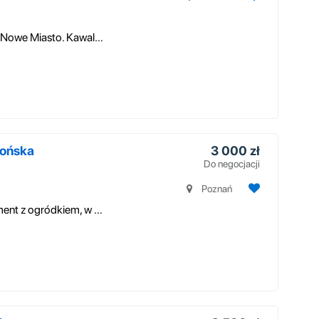
Wynajmę mieszkanie w Poznaniu, dzielnica Nowe Miasto. Kawalerka, pierwsz...
tońska
3 000 zł
Do negocjacji
Poznań
Polecam do wynajęcia 2 pokojowy apartament z ogródkiem, w prestiżowej lo...