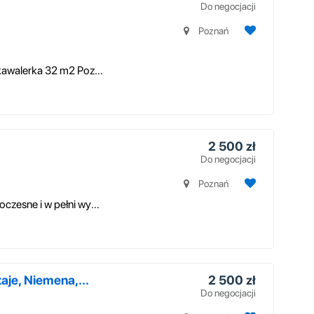
Do negocjacji
Poznań
Bezpośrednio - do wynajęcia przestronna kawalerka 32 m2 Poznań Rataje/Ch...
2 500 zł
Do negocjacji
Poznań
Wynajmę zupełnie nowe, komfortowe, nowoczesne i w pełni wyposażone miesz...
je, Niemena,...
2 500 zł
Do negocjacji