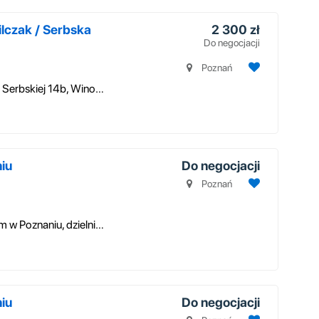
lczak / Serbska
2 300 zł
Do negocjacji
Poznań
Do wynajęcia przestronne mieszkanie na ul. Serbskiej 14b, Winogrady, Poz...
iu
Do negocjacji
Poznań
Wynajmę mieszkanie studentowi/studentom w Poznaniu, dzielnica Nowe Miast...
iu
Do negocjacji