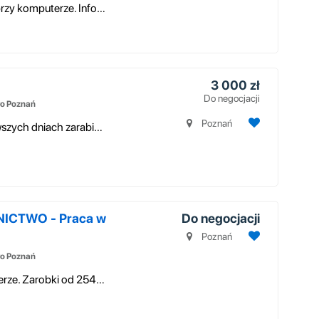
Chałupnictwo - atrakcyjna praca w domu przy komputerze. Informacje na na...
3 000 zł
Do negocjacji
o Poznań
Poznań
Dodatkowy zarobek dla każdego Już pierwszych dniach zarabiasz gwarantow...
ICTWO - Praca w
Do negocjacji
Poznań
o Poznań
Praca w domu. Chałupnictwo przy komputerze. Zarobki od 2548 zł do nawet ...