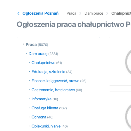
Ogłoszenia Poznań
Praca
Dam prace
Chalupnic
Ogłoszenia praca chałupnictwo 
Praca
(5070)
Dam pracę
(2381)
Chałupnictwo
(61)
Edukacja, szkolenia
(34)
Finanse, księgowość, prawo
(26)
Gastronomia, hotelarstwo
(60)
Informatyka
(16)
Obsługa klienta
(167)
Ochrona
(46)
Opiekunki, nianie
(46)