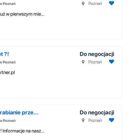
Poznań
o Poznań
! Praca w domu przy komputerze ! 2548 zł już w pierwszym miesiącu. Infor...
t ?!
Do negocjacji
Poznań
o Poznań
tner.pl
abianie prze...
Do negocjacji
Poznań
o Poznań
!! PRACA W DOMU PRZY KOMPUTERZE !! Informacje na naszej stronie: www.b...