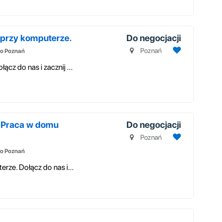
rzy komputerze.
Do negocjacji
Poznań
o Poznań
PRACA W DOMU PRZY KOMPUTERZE Dołącz do nas i zacznij zarabiać w domu. ...
 Praca w domu
Do negocjacji
Poznań
o Poznań
Chałupnictwo - praca w domu przy komputerze. Dołącz do nas i zacznij zar...