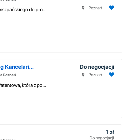
Poznań
Poszukujemy osób ze znajomością języka hiszpańskiego do prowadzenia proc...
g Kancelari...
Do negocjacji
Poznań
wa Poznań
Naszym Klientem jest rodzinna Kancelaria Patentowa, która z powodzeniem ...
1 zł
Do negocjacji