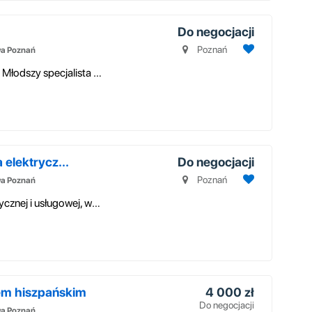
Do negocjacji
Poznań
wa Poznań
Serdecznie zapraszamy do aplikowania na: Młodszy specjalista ds. rekruta...
 elektrycz...
Do negocjacji
Poznań
wa Poznań
Firma z branży elektrycznej, elektroenergetycznej i usługowej, wspierają...
em hiszpańskim
4 000 zł
Do negocjacji
wa Poznań