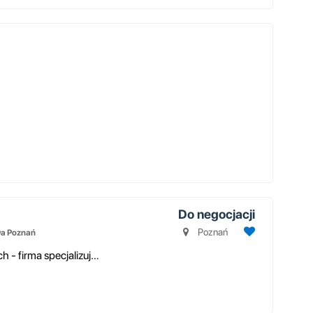
Do negocjacji
Poznań
wa Poznań
Polski producent szklanych ścian działowych - firma specjalizująca się w...