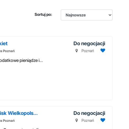
Sortuj po:
iet
Do negocjacji
Poznań
wa Poznań
Rewelacyjna oferta! Chcesz otrzymywać dodatkowe pieniądze i atrakcyjn...
sk Wielkopols...
Do negocjacji
Poznań
wa Poznań