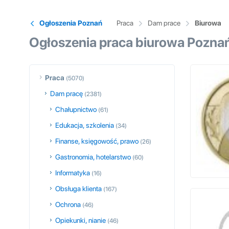
Ogłoszenia Poznań
Praca
Dam prace
Biurowa
Ogłoszenia praca biurowa Pozna
Praca
(5070)
Dam pracę
(2381)
Chałupnictwo
(61)
Edukacja, szkolenia
(34)
Finanse, księgowość, prawo
(26)
Gastronomia, hotelarstwo
(60)
Informatyka
(16)
Obsługa klienta
(167)
Ochrona
(46)
Opiekunki, nianie
(46)