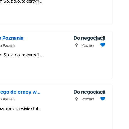
Agencja Pracy Tymczasowej EWW Premium Sp. z o.o. to certyfikowana agencj...
e Poznania
Do negocjacji
Poznań
wa Poznań
Agencja Pracy Tymczasowej EWW Premium Sp. z o.o. to certyfikowana agencj...
go do pracy w...
Do negocjacji
Poznań
wa Poznań
Firma specjalizująca się w sprzedaży, montażu oraz serwisie stolarki otw...