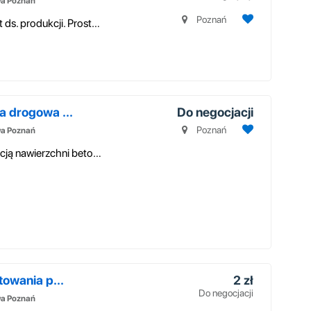
wa Poznań
Poznań
Szukam pracownika na stanowisko referent ds. produkcji. Prosta praca b...
a drogowa ...
Do negocjacji
Poznań
wa Poznań
Spółka zajmująca się profesjonalną renowacją nawierzchni betonowych i as...
towania p...
2 zł
Do negocjacji
wa Poznań