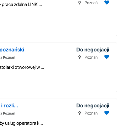
Poznań
Pracownik ds. administracji i raportowania – praca zdalna LINK DO APLIK...
 poznański
Do negocjacji
Poznań
wa Poznań
Dynamicznie rozwijająca się firma z branży stolarki otworowej w budownic...
 rozli...
Do negocjacji
Poznań
wa Poznań
PTI Sp. z o.o. to jedna z pięciu sieci sprzedaży usług operatora komórko...